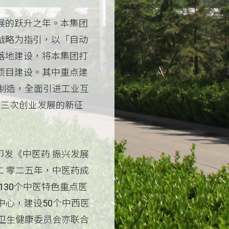
展的跃升之年。本集团
战略为指引，以「自动
落地建设，将本集团打
项目建设。其中重点建
制造，全面引进工业互
第三次创业发展的新征
发《中医药 振兴发展
 零二五年，中医药成
30个中医特色重点医
中心，建设50个中西医
卫生健康委员会亦联合