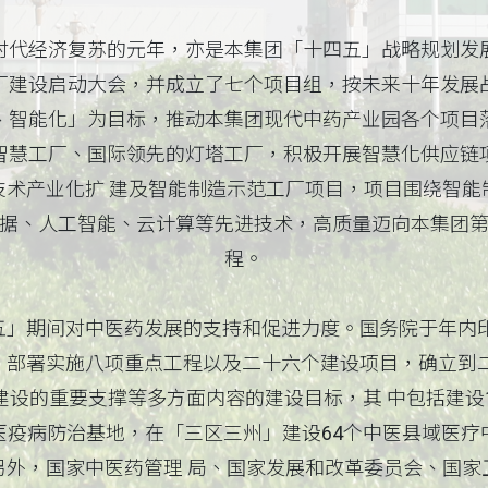
时代经济复苏的元年，亦是本集团「十四五」战略规划发
厂建设启动大会，并成立了七个项目组，按未来十年发展
、智能化」为目标，推动本集团现代中药产业园各个项目
智慧工厂、国际领先的灯塔工厂，积极开展智慧化供应链
技术产业化扩 建及智能制造示范工厂项目，项目围绕智能
据、人工智能、云计算等先进技术，高质量迈向本集团
程。
五」期间对中医药发展的支持和促进力度。国务院于年内印
，部署实施八项重点工程以及二十六个建设项目，确立到二
建设的重要支撑等多方面内容的建设目标，其 中包括建设1
医疫病防治基地，在「三区三州」建设64个中医县域医疗
另外，国家中医药管理 局、国家发展和改革委员会、国家