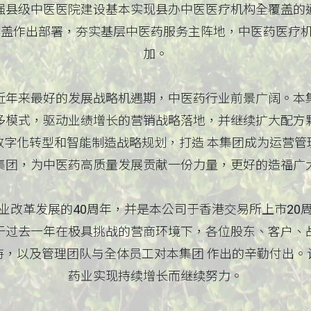
强县级中医医院建设基本实现县办中医医疗机构全覆盖的
覆盖作出部署，夯实基层中医药服务主阵地，中医药医疗
加。
近年来最好的发展战略机遇期，中医药行业前景广阔。本
多模式，驱动业绩增长的营销战略落地，并继续扩大配方
数字化转型和智能制造战略规划，打造 本集团成为运营管
集团，为中医药高质量发展贡献一份力量，更好的造福广
业改革发展的40周年，并是本公司于香港交易所上市20
于过去一年在极具挑战的营商环境下，各位股东、客户、
持，以及管理团队与全体员工对本集团 作出的辛勤付出。
药业实现持续增长而继续努力。