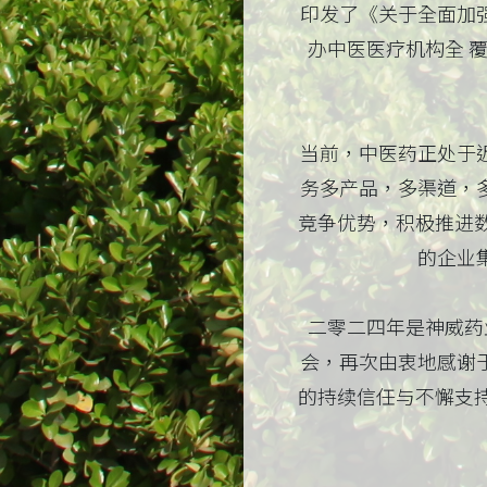
印发了《关于全面加
办中医医疗机构全 
当前，中医药正处于
务多产品，多渠道，
竞争优势，积极推进
的企业
二零二四年是神威药
会，再次由衷地感谢
的持续信任与不懈支