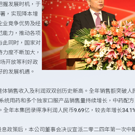
把握发展时机，于
署，实现降本增
企业竞争优势及经
范能力，推动各项
与此同时，国家对
持力度不断加大，
场开放等利好政
好的发展机遇。
整体销售收入及利润双双创历史新高。全年销售额突破人民
呼吸系统用药和多个独家口服产品销售量持续增长，中药配
。全年本集团录得净利润人民币9.69亿，较去年增长34.1%
息政策后，本公司董事会决议宣派二零二四年第一次中期