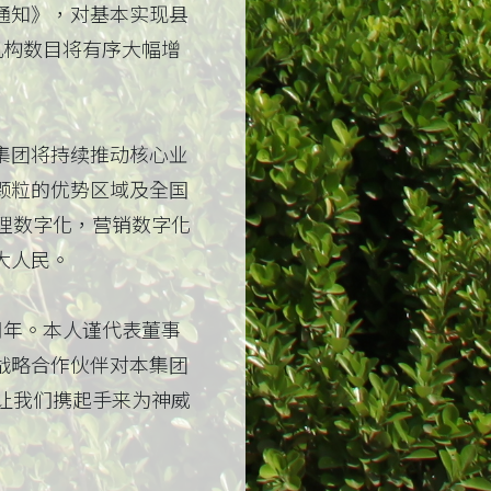
通知》，对基本实现县
机构数目将有序大幅增
集团将持续推动核心业
颗粒的优势区域及全国
理数字化，营销数字化
大人民。
周年。本人谨代表董事
战略合作伙伴对本集团
让我们携起手来为神威