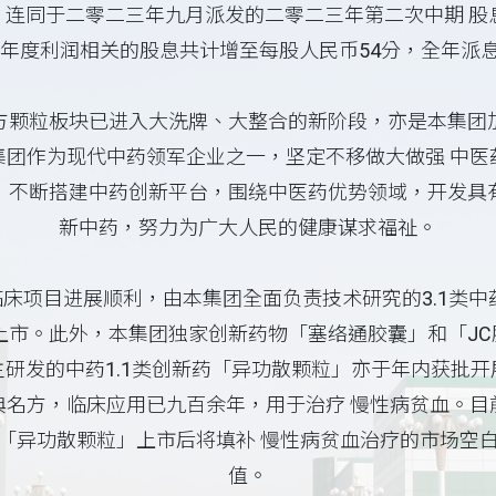
连同于二零二三年九月派发的二零二三年第二次中期 股
年度利润相关的股息共计增至每股人民币54分，全年派息率为
方颗粒板块已进入大洗牌、大整合的新阶段，亦是本集团
集团作为现代中药领军企业之一，坚定不移做大做强 中医
，不断搭建中药创新平台，围绕中医药优势领域，开发具
新中药，努力为广大人民的健康谋求福祉。
床项目进展顺利，由本集团全面负责技术研究的3.1类中
市。此外，本集团独家创新药物「塞络通胶囊」和「JC胶
研发的中药1.1类创新药「异功散颗粒」亦于年内获批
典名方，临床应用已九百余年，用于治疗 慢性病贫血。目
「异功散颗粒」上市后将填补 慢性病贫血治疗的市场空
值。