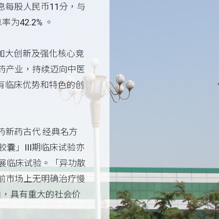
息每股人民币11分，与
42.2% 。
加大创新及强化核心竞
药产业，持续迈向中医
有临床优势和特色的创
药新药古代 经典名方
囊」III期临床试验亦
开展临床试验。「异功散
前市场上无明确治疗慢
白，具有重大的社会价