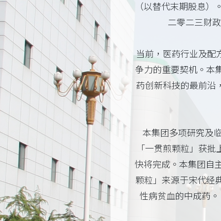
（以替代末期股息）。
二零二三财政
当前，医药行业及配
争力的重要契机。本
药创新科技的最前沿
本集团多项研究及临
「一贯煎颗粒」获批上
快将完成。本集团自主
颗粒」来源于宋代经
性病贫血的中成药。