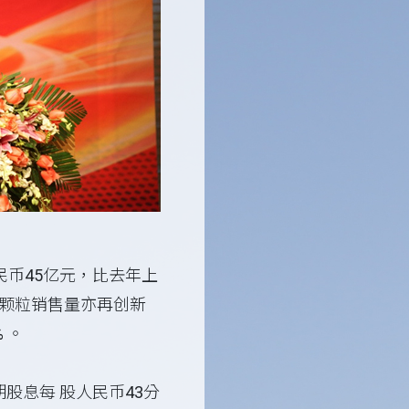
币45亿元，比去年上
方颗粒销售量亦再创新
 。
股息每 股人民币43分