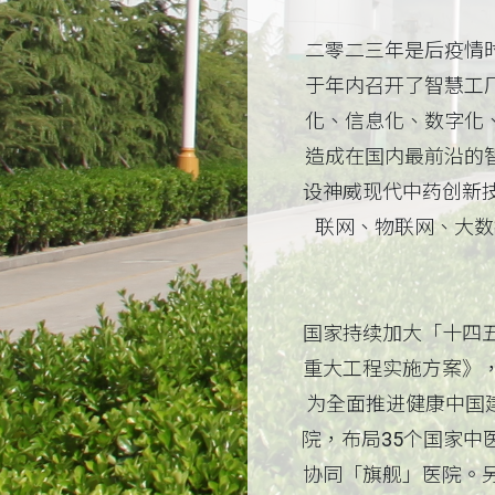
二零二三年是后疫情
于年内召开了智慧工
化、信息化、数字化
造成在国内最前沿的
设神威现代中药创新
联网、物联网、大数
国家持续加大「十四
重大工程实施方案》
为全面推进健康中国
院，布局35个国家中
协同「旗舰」医院。